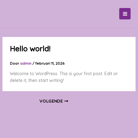
Ga
naar
de
inhoud
Hello world!
Door
admin
/
februari 11, 2026
Welcome to WordPress. This is your first post. Edit or
delete it, then start writing!
VOLGENDE